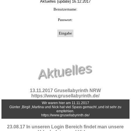
Aktuelles (update) 16.12.2017
Benutzername:
Passwort:
Aktuelles
13.11.2017 Grusellabyrinth NRW
https://www.grusellabyrinth.de/
Wir waren hier am 11.11.2017
Günter ,Birgit ,Martina und Nick hat viel Spass gemacht ,und ist sehr zu
empfehlen.
https://www.grusellabyrinth.de/
23.08.17 In unseren Login Bereich findet man unsere