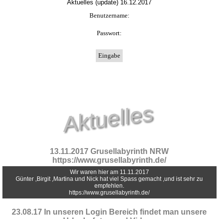
Aktuelles (update) 16.12.2017
Benutzername:
Passwort:
Aktuelles
13.11.2017 Grusellabyrinth NRW
https://www.grusellabyrinth.de/
Wir waren hier am 11.11.2017
Günter ,Birgit ,Martina und Nick hat viel Spass gemacht ,und ist sehr zu
empfehlen.
https://www.grusellabyrinth.de/
23.08.17 In unseren Login Bereich findet man unsere